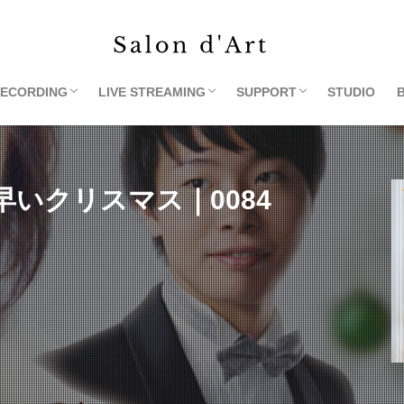
ECORDING
LIVE STREAMING
SUPPORT
STUDIO
MONNAKA
ペース予約ページ
コンサート収録
コンクール・オーディション用収録
サンプル
音響・映像機材レンタル
ライブコンサート一覧
レンディング
コンサートオンデマンド
ライブコンサートご依頼
1. レンタルアドレス
2. 写真・チラシ・録音・
3. ホールご紹介
4.打楽器レンタル
足早いクリスマス｜0084