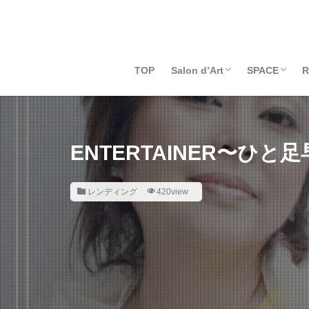
TOP
Salon d’Art
SPACE
R
Salon d’Artとは
会員申込
ログイン
料金支払いページ
退会
スタッフ募集
Art Space 
レンタルス
ENTERTAINER〜ひと
レンディング
420view