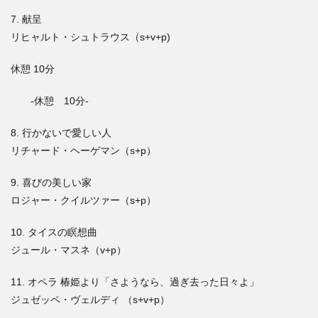
7. 献呈
リヒャルト・シュトラウス（s+v+p)
休憩 10分
-休憩 10分-
8. 行かないで愛しい人
リチャード・ヘーゲマン（s+p）
9. 喜びの美しい家
ロジャー・クイルツァー（s+p）
10. タイスの瞑想曲
ジュール・マスネ（v+p）
11. オペラ 椿姫より「さようなら、過ぎ去った日々よ」
ジュゼッペ・ヴェルディ （s+v+p）