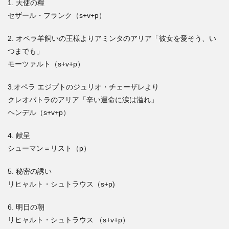
1. 天使の糧
セザール・フランク（s+v+p）
2. オペラ羊飼いの王様よりアミンタのアリア「彼女を愛そう、い
つまでも」
モーツァルト（s+v+p）
3.オペラ エジプトのジュリオ・チェーザレより
クレオパトラのアリア「辛い運命に涙は溢れ」
ヘンデル（s+v+p）
4. 献呈
シューマン＝リスト（p）
5. 秘密の誘い
リヒャルト・シュトラウス（s+p)
6. 明日の朝
リヒャルト・シュトラウス （s+v+p）