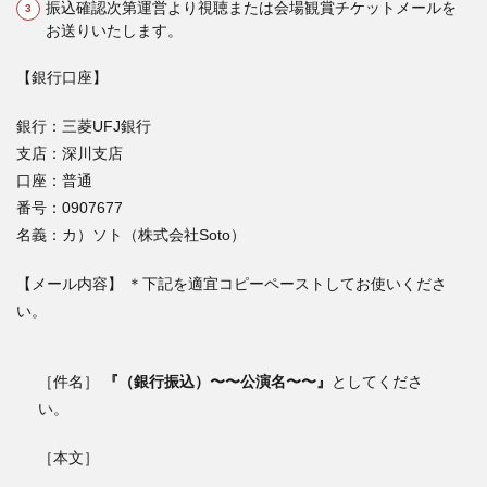
振込確認次第運営より視聴または会場観賞チケットメールを
お送りいたします。
【銀行口座】
銀行：三菱UFJ銀行
支店：深川支店
口座：普通
番号：0907677
名義：カ）ソト（株式会社
Soto
）
【メール内容】 ＊下記を適宜コピーペーストしてお使いくださ
い。
［件名］
『（銀行振込）〜〜公演名〜〜』
としてくださ
い。
［本文］