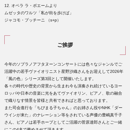
12. オペラ ラ・ボエームより
ムゼッタのワルツ「私が街を歩けば」
ジャコモ・プッチーニ （s+p）
ご挨拶
今年のソプラノアフタヌーンコンサートには色々なジャンルでご
活躍中の若手ヴァイオリニスト星野沙織さんをお迎えして2026年
「風の色」シリーズ第3回として開催いたします。
各々の時代や歴史の背景から生まれ今も演奏され続けているヨー
ロッパや日本の音楽に光をあてヴァイオリン、ピアノ、歌の融合
で織りなす情景を皆様と共有できればと思っております。
また司会進行を「ちびまる子ちゃん」のお姉さん役やNHK「ダー
ウインが来た」のナレーション等をされている声優の豊嶋真千子
さん、ピアノは若手ホープとしてご活躍の菅原達郎さんとご一緒
にこの4名で務めさせて頂きます。