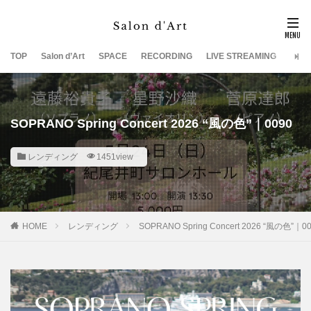
TOP
Salon d’Art
SPACE
RECORDING
LIVE STREAMING
SUP
SOPRANO Spring Concert 2026 “風の色”｜0090
レンディング
1451view
HOME
レンディング
SOPRANO Spring Concert 2026 “風の色”｜0