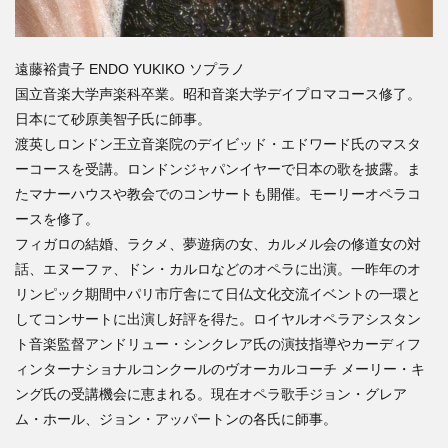
遠藤裕貴子 ENDO YUKIKO ソプラノ
国立音楽大学声楽科卒業。昭和音楽大学デイプロマコース修了。
日本にて砂原美智子氏に師事。
渡英しロンドン王立音楽院のデイビッド・エドワード氏のマスタ
ーコースを受講。ロンドンジャパンイヤーで日本の歌を披露。ま
たマナーハウスや教会でのコンサートも開催。モーリーオペラコ
ースを修了。
フィガロの結婚、ラクメ、夢遊病の女、カルメル会の修道女の対
話、エヌーファ、ドン・カルロなどのオペラに出演。一昨年のオ
リンピック期間中パリ市庁舎にて日仏文化交流イベントの一環と
してコンサートに出演し好評を得た。ロイヤルオペラアシスタン
ト音楽監督アンドリュー・シンクレア氏の演技指導やカーディフ
ィンターナショナルコンクールのヴオーカルコーチ メーリー・キ
ング氏の受講機会に恵まれる。現在オペラ歌手ジョン・グレア
ム・ホール、ジョン・アッパートンの各氏に師事。