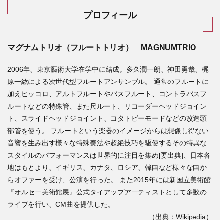
プロフィール
マグナムトリオ（フルートトリオ） MAGNUMTRIO
2006年、東京藝術大学在学中に結成。多久潤一朗、神田勇哉、梶
原一紘による次世代型フルートアンサンブル。 通常のフルートに
加えピッコロ、アルトフルートやバスフルート、コントラバスフ
ルートなどの特殊管、また尺ルート、リコーダーヘッドジョイン
ト、スライドヘッドジョイント、コタトビーモードなどの改造頭
部管を使う。 フルートという楽器のイメージからは想像し得ない
音響を生み出す様々な特殊奏法や超絶技巧を駆使するその特異な
スタイルのパフォーマンスは世界的に注目を集め[要出典]、日本各
地はもとより、イギリス、カナダ、ロシア、韓国など様々な国か
らオファーを受け、公演を行った。 また2015年には新国立美術館
『オルセー美術館展』公式タイアップアーティストとして多数の
ライブを行い、CM曲を提供した。
（出典：Wikipedia）