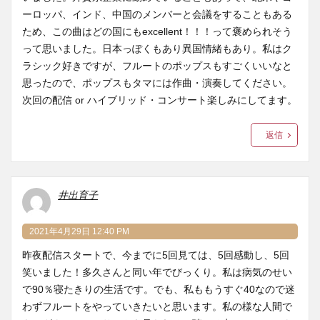
ーロッパ、インド、中国のメンバーと会議をすることもある
ため、この曲はどの国にもexcellent！！！って褒められそう
って思いました。日本っぽくもあり異国情緒もあり。私はク
ラシック好きですが、フルートのポップスもすごくいいなと
思ったので、ポップスもタマには作曲・演奏してください。
次回の配信 or ハイブリッド・コンサート楽しみにしてます。
返信
井出育子
2021年4月29日 12:40 PM
昨夜配信スタートで、今までに5回見ては、5回感動し、5回
笑いました！多久さんと同い年でびっくり。私は病気のせい
で90％寝たきりの生活です。でも、私ももうすぐ40なので迷
わずフルートをやっていきたいと思います。私の様な人間で