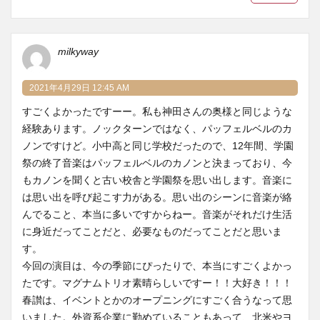
milkyway
2021年4月29日 12:45 AM
すごくよかったですーー。私も神田さんの奥様と同じような
経験あります。ノックターンではなく、パッフェルベルのカ
ノンですけど。小中高と同じ学校だったので、12年間、学園
祭の終了音楽はパッフェルベルのカノンと決まっており、今
もカノンを聞くと古い校舎と学園祭を思い出します。音楽に
は思い出を呼び起こす力がある。思い出のシーンに音楽が絡
んでること、本当に多いですからねー。音楽がそれだけ生活
に身近だってことだと、必要なものだってことだと思いま
す。
今回の演目は、今の季節にぴったりで、本当にすごくよかっ
たです。マグナムトリオ素晴らしいですー！！大好き！！！
春讃は、イベントとかのオープニングにすごく合うなって思
いました。外資系企業に勤めていることもあって、北米やヨ