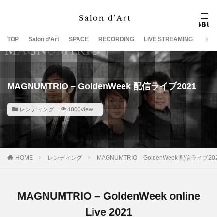
TOP
Salon d’Art
SPACE
RECORDING
LIVE STREAMING
SUP
MAGNUMTRIO – GoldenWeek 配信ライブ2021
レンディング
4806view
HOME
レンディング
MAGNUMTRIO – GoldenWeek 配信ライブ20
MAGNUMTRIO – GoldenWeek online
Live 2021