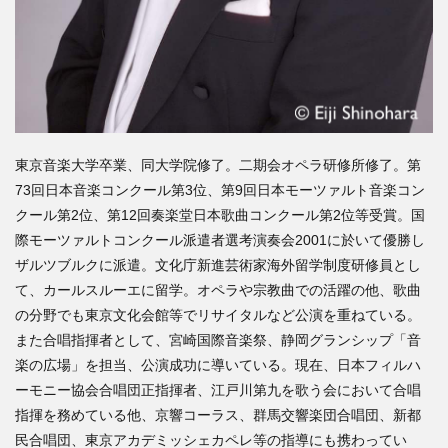
東京音楽大学卒業、同大学院修了。二期会オペラ研修所修了。第
73回日本音楽コンクール第3位、第9回日本モーツァルト音楽コン
クール第2位、第12回奏楽堂日本歌曲コンクール第2位等受賞。国
際モーツァルトコンクール派遣者選考演奏会2001に於いて優勝し
ザルツブルクに派遣。文化庁新進芸術家海外留学制度研修員とし
て、カールスルーエに留学。オペラや宗教曲での活躍の他、歌曲
の分野でも東京文化会館等でリサイタルなど公演を重ねている。
また合唱指揮者として、宮崎国際音楽祭、静岡グランシップ「音
楽の広場」を担当、公演成功に導いている。現在、日本フィルハ
ーモニー協会合唱団正指揮者、江戸川第九を歌う会において合唱
指揮を務めている他、京響コーラス、群馬交響楽団合唱団、新都
民合唱団、東京アカデミッシェカペレ等の指導にも携わってい