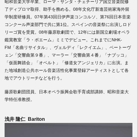
昭和音楽大学卒業、ローマ・サンタ・チェチーリア国立音楽院修
了ディプロマ取得、助手を務める。08年文化庁新進芸術家海外留
学制度研修員。07年第43回日伊声楽コンコルソ、第76回日本音楽
コンクール声楽部門で共に第1位。スペインの音楽祭に出演しロド
リーゴ賞を受賞。08年藤原歌劇団で、12年には新国立劇場オペラ
鑑賞教室「ラ・ボエーム」ミミでデビュー。これまでにNHK-
FM「名曲リサイタル」、ヴェルディ「レクイエム」、ベートーヴ
ェン「交響曲第９番」、マーラー「交響曲第４番」「ナブッコ」
「仮面舞踏会」「オベルト」「修道女アンジェリカ」に出演。ま
た地域創造公共ホール音楽活性化事業登録アーティストとして各
地でアウトリーチなどを行う。
藤原歌劇団団員、日本オペラ振興会歌手育成部講師、昭和音楽大
学特任准教授。
浅井 隆仁
Bariton