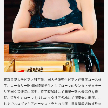
東京音楽大学ピアノ科卒業、
同大学研究生ピアノ伴奏者コース修
了。
ロータリー財団国際奨学生としてローマのサンタ・
チェチー
リア国立音楽院に留学。
終了時試験にて満場一致の最高点を獲
得。
留学中もローマをはじめイタリア各地にて演奏会に出演。
こ
れまでスロヴァキアオーケストラとの共演、世界遺産
Villa d’Este