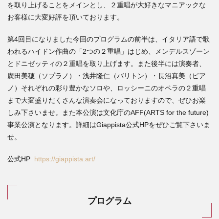
を取り上げることをメインとし、２重唱が大好きなマニアックな
お客様に大変好評を頂いております。
第4回目になりました今回のプログラムの前半は、イタリア語で歌
われるハイドン作曲の「2つの２重唱」はじめ、メンデルスゾーン
とドニゼッティの２重唱を取り上げます。また後半には演奏者、
廣田美穂（ソプラノ）・浅井隆仁（バリトン）・長沼真美（ピア
ノ）それぞれの彩り豊かなソロや、ロッシーニのオペラの２重唱
まで大変盛りだくさんな演奏会になっておりますので、ぜひお楽
しみ下さいませ。また本公演は文化庁のAFF(ARTS for the future)
事業公演となります。詳細はGiappista公式HPをぜひご覧下さいま
せ。
公式HP
https://giappista.art/
プログラム