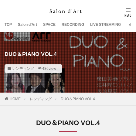
TOP
Salon d’Art
SPACE
RECORDING
LIVE STREAMING
SUP
DUO＆PIANO VOL.4
レンディング
486view
HOME
レンディング
DUO＆PIANO VOL.4
DUO＆PIANO VOL.4