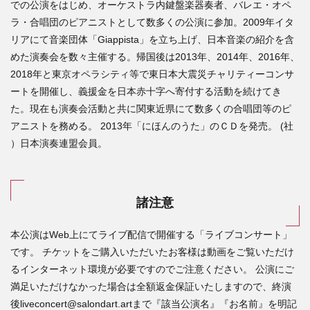
での公演をはじめ、オーケストラ内鍵盤楽器奏者、
バレエ・オペ
ラ・合唱団のピアニストとして数多くの公演に参加。
2009
年イタ
リアにて音楽団体「
Giappista
」
を立ち上げ、日本音楽の紹介を含
めた演奏会を数々主催する。
帰国後は
2013
年、
2014
年、
2016
年、
2018
年と東京
オペラシティ等で東日本大震災チャリティーコンサ
ートを開催し、
義援金を日本赤十字へ寄付する活動を続けてき
た。
現在も演奏会活動と共に関東近県にて数多くの合唱団等のピ
アニス
トを務める。 2013年「にほんのうた」のＣＤを発売。
(
社
）日本演奏連盟会員。
諸注意
本公演はWeb上にてライブ配信で開催する「ライブコンサート」
です。 チケットをご購入いただいたお客様は動画をご覧いただけ
るインターネット環境が必要ですのでご注意ください。 公演にご
満足いただけなかった場合は全額返金保証いたしますので、終演
後liveconcert@salondart.artまで『該当公演名』『お名前』を明記