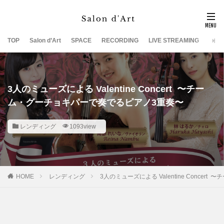
TOP
Salon d’Art
SPACE
RECORDING
LIVE STREAMING
SUP
3人のミューズによる Valentine Concert 〜チー
ム・グーチョキパーで奏でるピアノ3重奏〜
レンディング
1093view
HOME
レンディング
3人のミューズによる Valentine Conce