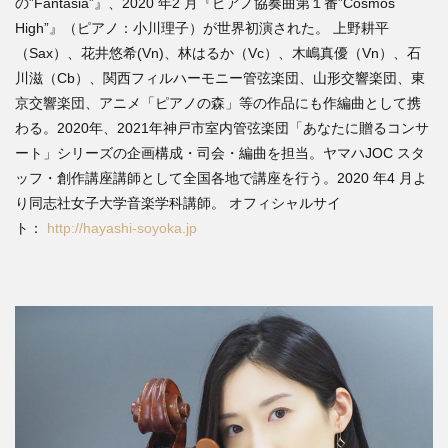
の”Fantasia”』、2020 年2 月『ピアノ協奏曲第１番”Cosmos
High”』（ピアノ：小川理子）が世界初演された。 上野耕平
（Sax）、花井悠希(Vn)、林はるか（Vc）、木嶋真優（Vn）、石
川滋（Cb）、関西フィルハーモニー管弦楽団、山形交響楽団、東
京交響楽団、アニメ「ピアノの森」等の作品にも作編曲として携
わる。2020年、2021年神戸市室内管弦楽団「あなたに贈るコンサ
ート」シリーズの企画構成・司会・編曲を担当。ヤマハJOC スタ
ッフ・創作講座講師として全国各地で講座を行う。2020 年4 月よ
り同志社女子大学音楽学科講師。 オフィシャルサイ
ト：
http://hayashi-soyoka.jp