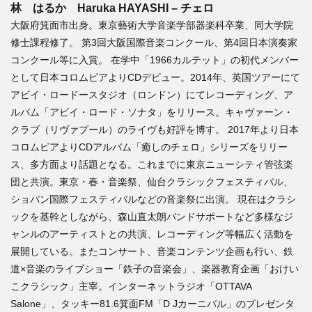
林 はるか Haruka HAYASHI – チェロ
大阪府箕面市出身。東京藝術大学音楽学部器楽科卒業、同大学院
修士課程修了。 第3回大阪国際音楽コンクール、第4回日本演奏家
コンクール等に入賞。 在学中「1966カルテット」の初代メンバー
として日本コロムビアよりCDデビュー。2014年、英国ツアーにて
アビイ・ロードースタジオ（ロンドン）にてレコーディング、ア
ルバム「アビイ・ロード・ソナタ」をリリース。キャヴァーン・
クラブ（リヴァプール）のライヴも好評を博す。 2017年より日本
コロムビアよりCDアルバム「癒しのチェロ」シリーズをリリー
ス、多方面より話題となる。これまでに東京ニューシティ管弦楽
団と共演。東京・春・音楽祭、仙台クラシックフェスティバル、
ショパン国際フェスティバルなどの音楽祭に出演。 現在はクラシ
ックを基幹としながら、森山直太朗バンドサポートなど多様なジ
ャンルのアーティストとの共演、レコーディング等幅広く活動を
展開している。またコンサート、音楽コンテンツ企画も行い、鉄
道×音楽のライブショー「鉄子の音楽会」、楽器教育企画「おけい
こクラシック」主宰。インターネットラジオ「OTTAVA
Salone」、タッキー81.6箕面FM「D Jカーニバル」のプレゼンタ