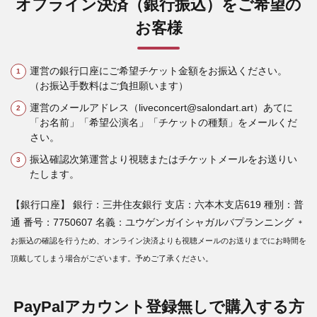
オフライン決済（銀行振込）をご希望の
お客様
運営の銀行口座にご希望チケット金額をお振込ください。
（お振込手数料はご負担願います）
運営のメールアドレス（liveconcert@salondart.art）あてに
「お名前」「希望公演名」「チケットの種類」をメールくだ
さい。
振込確認次第運営より視聴またはチケットメールをお送りい
たします。
【銀行口座】 銀行：三井住友銀行 支店：六本木支店619 種別：普
通 番号：7750607 名義：ユウゲンガイシャガルバプランニング
＊
お振込の確認を行うため、オンライン決済よりも視聴メールのお送りまでにお時間を
頂戴してしまう場合がございます。予めご了承ください。
PayPalアカウント登録無しで購入する方