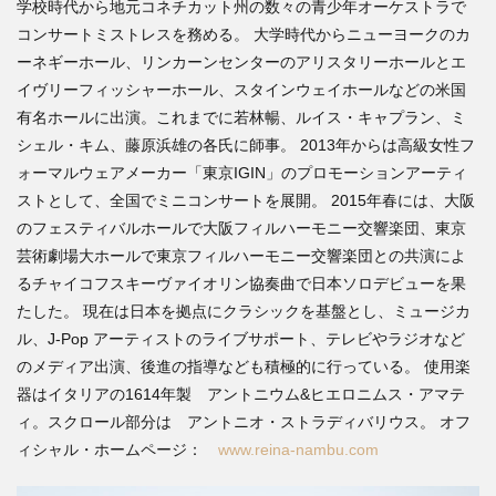
学校時代から地元コネチカット州の数々の青少年オーケストラで
コンサートミストレスを務める。 大学時代からニューヨークのカ
ーネギーホール、リンカーンセンターのアリスタリーホールとエ
イヴリーフィッシャーホール、スタインウェイホールなどの米国
有名ホールに出演。これまでに若林暢、ルイス・キャプラン、ミ
シェル・キム、藤原浜雄の各氏に師事。 2013年からは高級女性フ
ォーマルウェアメーカー「東京IGIN」のプロモーションアーティ
ストとして、全国でミニコンサートを展開。 2015年春には、大阪
のフェスティバルホールで大阪フィルハーモニー交響楽団、東京
芸術劇場大ホールで東京フィルハーモニー交響楽団との共演によ
るチャイコフスキーヴァイオリン協奏曲で日本ソロデビューを果
たした。 現在は日本を拠点にクラシックを基盤とし、ミュージカ
ル、J-Pop アーティストのライブサポート、テレビやラジオなど
のメディア出演、後進の指導なども積極的に行っている。 使用楽
器はイタリアの1614年製 アントニウム&ヒエロニムス・アマテ
ィ。スクロール部分は アントニオ・ストラディバリウス。 オフ
ィシャル・ホームページ：
www.reina-nambu.com