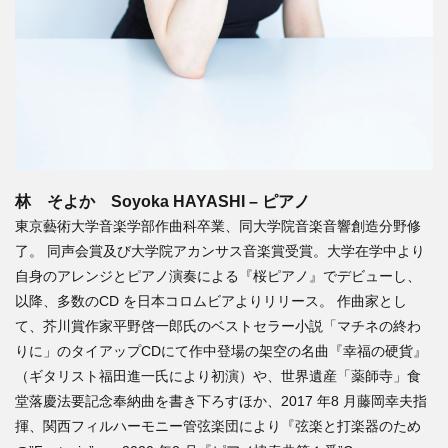
林 そよか Soyoka HAYASHI – ピアノ
東京藝術大学音楽学部作曲科卒業、同大学院音楽音響創造分野修
了。 同声会賞及び大学院アカンサス音楽賞受賞。大学在学中より
自身のアレンジとピアノ演奏による『桜ピアノ』でデビューし、
以降、多数のCD を日本コロムビアよりリリース。 作曲家とし
て、芥川賞作家平野啓一郎氏のベストセラー小説「マチネの終わ
りに」のタイアップCDにて作中登場の架空の名曲『幸福の硬貨』
（ギタリスト福田進一氏により初演）や、世界遺産「薬師寺」食
堂落慶法要記念奉納曲を書き下ろすほか、2017 年8 月藤岡幸夫指
揮、関西フィルハーモニー管弦楽団により『弦楽と打楽器のため