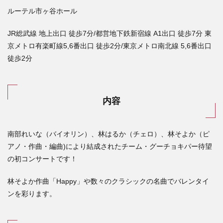
ルーテル市ヶ谷ホール
JR総武線 地上出口 徒歩7分/都営地下鉄新宿線 A1出口 徒歩7分 東
京メトロ有楽町線5,6番出口 徒歩2分/東京メトロ南北線 5,6番出口
徒歩2分
内容
南部れいな（バイオリン）、林はるか（チェロ）、林そよか（ピ
アノ・作曲・編曲
)
により結成されたチーム・グーチョキパー待望
の初コンサートです！
林そよか作曲「
Happy
」や数々のクラシックの名曲でバレンタイ
ンを彩ります。