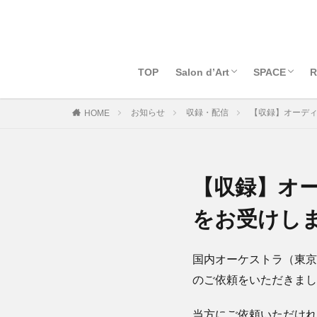
TOP
Salon d’Art
SPACE
R
Salon d’Artとは
会員申込
ログイン
料金支払いページ
退会
スタッフ募集
Art Space 
レンタルス
お知らせ
収録・配信
【収録】オーデ
HOME
【収録】オ
をお受けし
国内オーケストラ（東京
のご依頼をいただきまし
当方にご依頼いただけれ