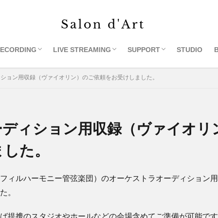
ECORDING
LIVE STREAMING
SUPPORT
STUDIO
MONNAKA
ペース予約ページ
コンサート収録
コンクール・オーディション用収録
サンプル
音響・映像機材レンタル
ライブコンサート一覧
レンディング
コンサートオンデマンド
ライブコンサートご依頼
1. レンタルアドレス
2. 写真・チラシ・録音・
3. ホールご紹介
4.打楽器レンタル
ィション用収録（ヴァイオリン）のご依頼をお受けしました。
ーディション用収録（ヴァイオリ
ました。
フィルハーモニー管弦楽団）のオーケストラオーディション用
た。
ば提携のスタジオやホールなどの会場含めてご準備が可能です