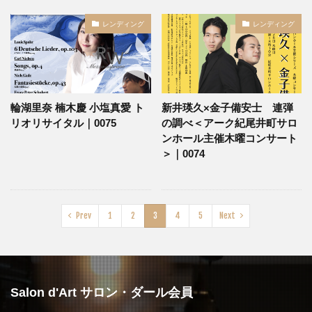
レンディング
レンディング
輪湖里奈 楠木慶 小塩真愛 ト
新井瑛久×金子備安士 連弾
リオリサイタル｜0075
の調べ＜アーク紀尾井町サロ
ンホール主催木曜コンサート
＞｜0074
Prev
1
2
3
4
5
Next
Salon d'Art サロン・ダール会員