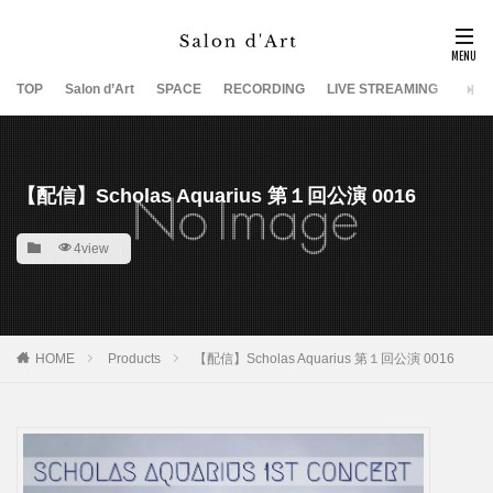
TOP
Salon d’Art
SPACE
RECORDING
LIVE STREAMING
SUP
【配信】Scholas Aquarius 第１回公演​​ 0016
4view
HOME
Products
【配信】Scholas Aquarius 第１回公演​​ 0016