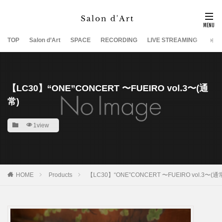
TOP
Salon d’Art
SPACE
RECORDING
LIVE STREAMING
SUP
【LC30】“ONE”CONCERT 〜FUEIRO vol.3〜(通
常)
1view
HOME
Products
【LC30】“ONE”CONCERT 〜FUEIRO vol.3〜(通