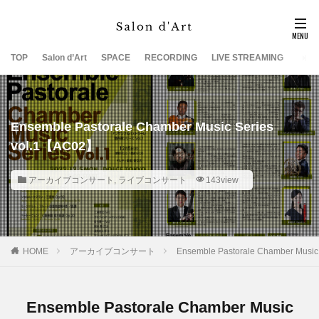
TOP
Salon d’Art
SPACE
RECORDING
LIVE STREAMING
SUP
Ensemble Pastorale Chamber Music Series
vol.1【AC02】
アーカイブコンサート
,
ライブコンサート
143view
HOME
アーカイブコンサート
Ensemble Pastorale Chamber Musi
Ensemble Pastorale Chamber Music